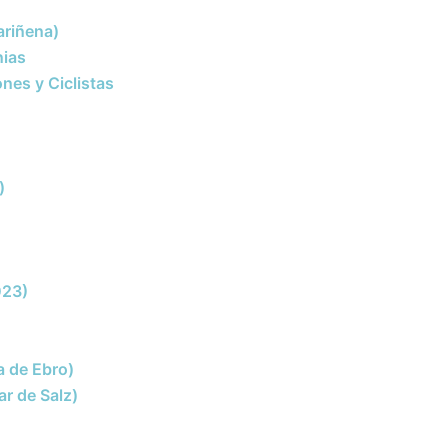
ariñena)
nias
nes y Ciclistas
)
023)
a de Ebro)
ar de Salz)