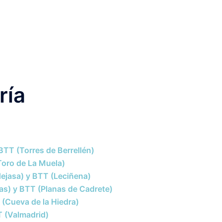
ría
BTT (Torres de Berrellén)
(Toro de La Muela)
dejasa) y BTT (Leciñena)
nas) y BTT (Planas de Cadrete)
 (Cueva de la Hiedra)
T (Valmadrid)