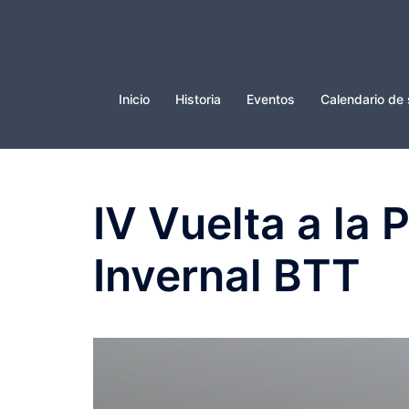
Saltar
al
contenido
Inicio
Historia
Eventos
Calendario de 
IV Vuelta a la 
Invernal BTT