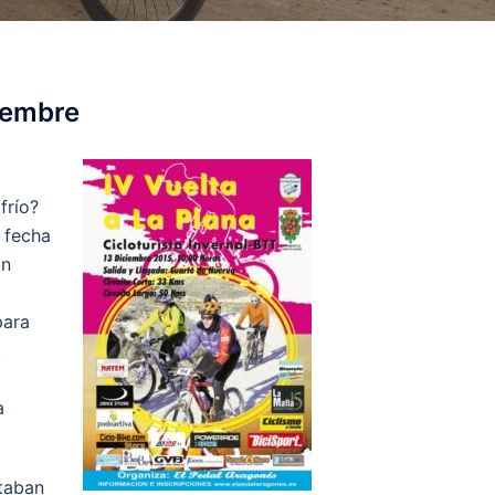
iembre
frío?
 fecha
En
para
,
a
staban