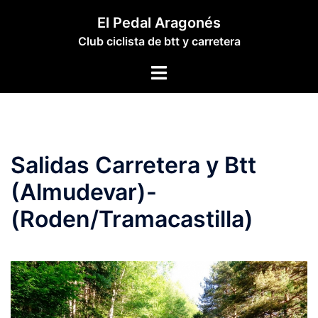
Saltar
El Pedal Aragonés
al
Club ciclista de btt y carretera
contenido
Alternar
menú
Salidas Carretera y Btt
(Almudevar)-
(Roden/Tramacastilla)