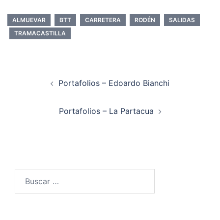
ALMUEVAR
BTT
CARRETERA
RODÉN
SALIDAS
TRAMACASTILLA
Navegación
Portafolios – Edoardo Bianchi
de
entradas
Portafolios – La Partacua
Buscar: