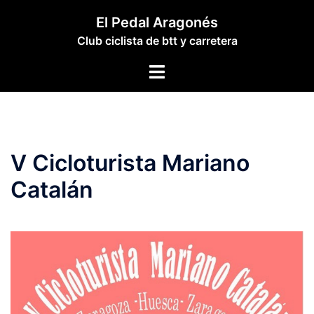
Saltar
El Pedal Aragonés
al
Club ciclista de btt y carretera
contenido
Alternar
menú
V Cicloturista Mariano
Catalán