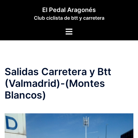
Saltar
El Pedal Aragonés
al
Club ciclista de btt y carretera
contenido
Alternar
menú
Salidas Carretera y Btt
(Valmadrid)-(Montes
Blancos)