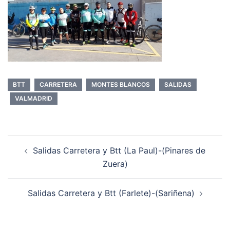
BTT
CARRETERA
MONTES BLANCOS
SALIDAS
VALMADRID
Navegación
Salidas Carretera y Btt (La Paul)-(Pinares de
de
Zuera)
entradas
Salidas Carretera y Btt (Farlete)-(Sariñena)