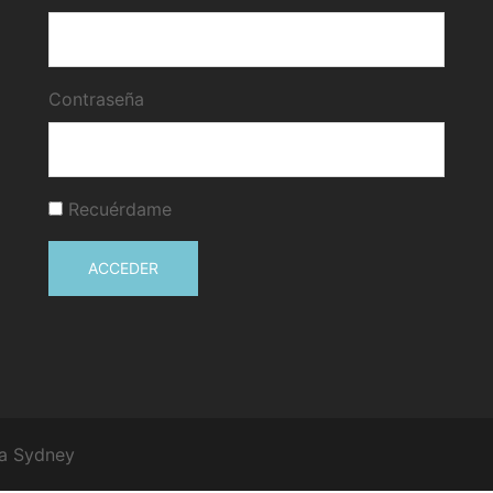
Contraseña
Recuérdame
ACCEDER
 a
Sydney