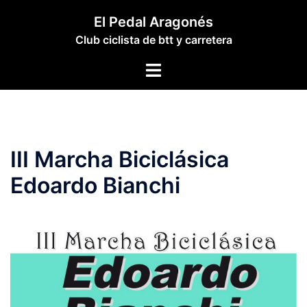
Saltar
El Pedal Aragonés
al
Club ciclista de btt y carretera
contenido
Alternar
menú
III Marcha Biciclásica
Edoardo Bianchi