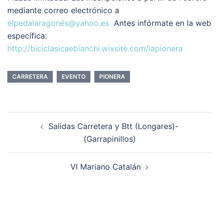
mediante correo electrónico a
elpedalaragonés@yahoo.es
Antes infórmate en la web
específica:
http://biciclasicaebianchi.wixsite.com/lapionera
CARRETERA
EVENTO
PIONERA
Navegación
Salidas Carretera y Btt (Longares)-
de
(Garrapinillos)
entradas
VI Mariano Catalán