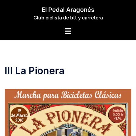
Saltar
El Pedal Aragonés
al
Club ciclista de btt y carretera
contenido
Alternar
menú
III La Pionera