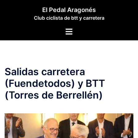
Saltar
El Pedal Aragonés
al
Club ciclista de btt y carretera
contenido
Alternar
menú
Salidas carretera
(Fuendetodos) y BTT
(Torres de Berrellén)