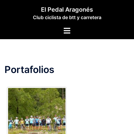
Saltar
El Pedal Aragonés
al
Club ciclista de btt y carretera
contenido
Alternar
menú
Portafolios