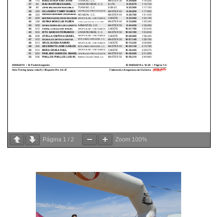
Página
1
/
2
Zoom
100%