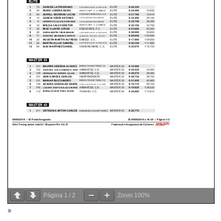
Página
1
/
2
Zoom
100%
»