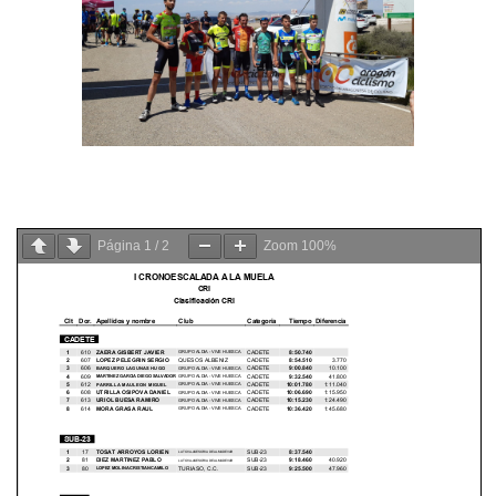
Página
1
/
2
Zoom
100%