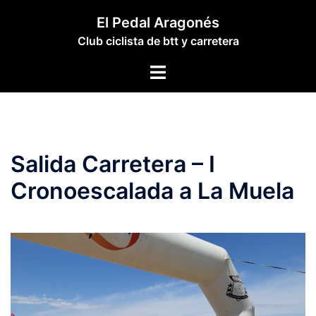
Saltar
El Pedal Aragonés
al
Club ciclista de btt y carretera
contenido
Alternar
menú
Salida Carretera – I
Cronoescalada a La Muela