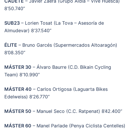
CADETE
– Javier Zaera (Grupo Aldia – Vive Huesca)
8’50.740’’
SUB23
– Lorien Tosat (La Tova – Asesoría de
Almudevar) 8’37.540’’
ÉLITE
– Bruno Garcés (Supermercados Altoaragón)
8’08.350’’
MÁSTER 30
– Álvaro Baurre (C.D. Bikain Cycling
Team) 8’10.990’’
MÁSTER 40
– Carlos Ortigosa (Laguarta Bikes
Edelweiss) 8’26.770’’
MÁSTER 50
– Manuel Seco (C.C. Ratpenat) 8’42.400’’
MÁSTER 60
– Manel Parlade (Penya Ciclista Centelles)