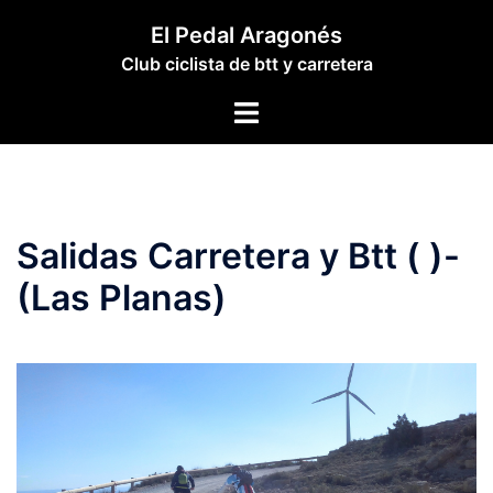
Saltar
El Pedal Aragonés
al
Club ciclista de btt y carretera
contenido
Alternar
menú
Salidas Carretera y Btt ( )-
(Las Planas)