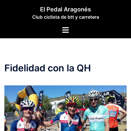
Saltar
El Pedal Aragonés
al
Club ciclista de btt y carretera
contenido
Alternar
menú
Fidelidad con la QH