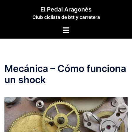
Saltar
El Pedal Aragonés
al
Club ciclista de btt y carretera
contenido
Alternar
menú
Mecánica – Cómo funciona
un shock