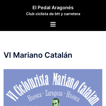
Saltar
El Pedal Aragonés
al
Club ciclista de btt y carretera
contenido
Alternar
menú
VI Mariano Catalán