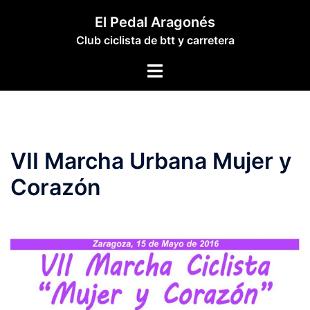
Saltar
El Pedal Aragonés
al
Club ciclista de btt y carretera
contenido
Alternar
menú
VII Marcha Urbana Mujer y
Corazón