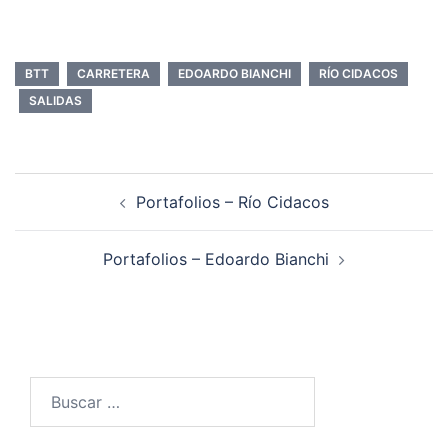
BTT
CARRETERA
EDOARDO BIANCHI
RÍO CIDACOS
SALIDAS
Navegación
Portafolios – Río Cidacos
de
entradas
Portafolios – Edoardo Bianchi
Buscar: