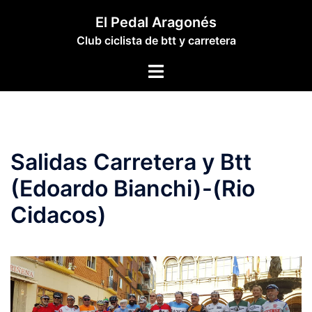
Saltar
El Pedal Aragonés
al
Club ciclista de btt y carretera
contenido
Alternar
menú
Salidas Carretera y Btt
(Edoardo Bianchi)-(Rio
Cidacos)