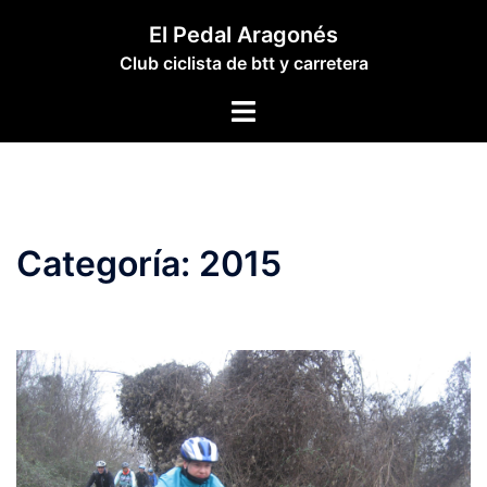
Saltar
El Pedal Aragonés
al
Club ciclista de btt y carretera
contenido
Alternar
menú
Categoría:
2015