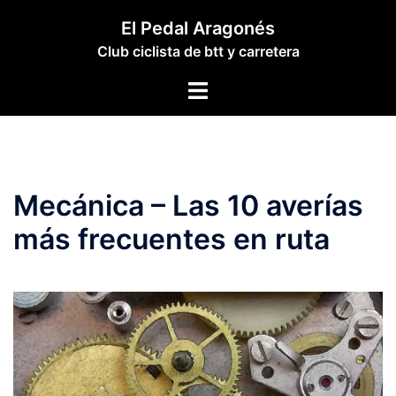
Saltar
El Pedal Aragonés
al
Club ciclista de btt y carretera
contenido
Alternar
menú
Mecánica – Las 10 averías
más frecuentes en ruta