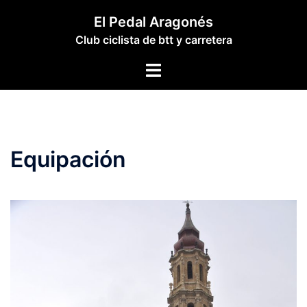
Saltar
El Pedal Aragonés
al
Club ciclista de btt y carretera
contenido
Alternar
menú
Equipación