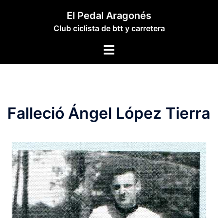
Saltar
El Pedal Aragonés
al
Club ciclista de btt y carretera
contenido
Alternar
menú
Falleció Ángel López Tierra