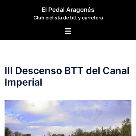
Saltar
El Pedal Aragonés
al
Club ciclista de btt y carretera
contenido
Alternar
menú
III Descenso BTT del Canal
Imperial