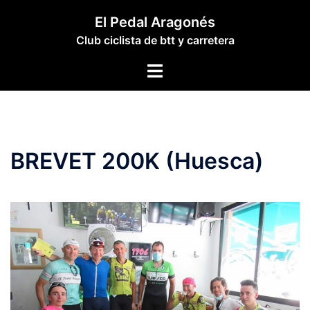
Saltar
El Pedal Aragonés
al
Club ciclista de btt y carretera
contenido
Alternar
menú
BREVET 200K (Huesca)