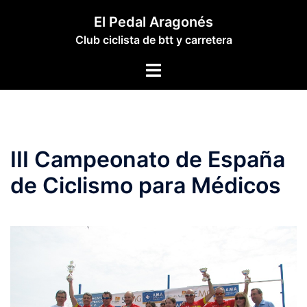
Saltar
El Pedal Aragonés
al
Club ciclista de btt y carretera
contenido
Alternar
menú
III Campeonato de España
de Ciclismo para Médicos