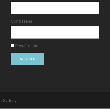
Contraseña
Recuérdame
ACCEDER
 a
Sydney