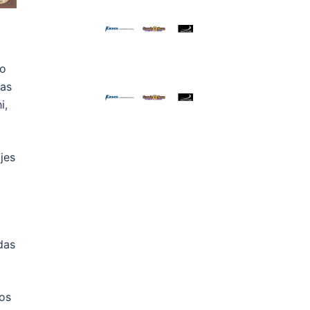
lo
tas
i,
jes
das
sos