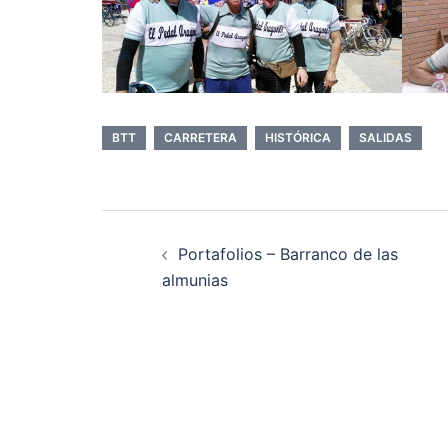
BTT
CARRETERA
HISTÓRICA
SALIDAS
Navegación
Portafolios – Barranco de las
de
almunias
entradas