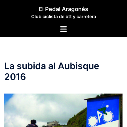
Saltar
El Pedal Aragonés
al
Club ciclista de btt y carretera
contenido
Alternar
menú
La subida al Aubisque
2016