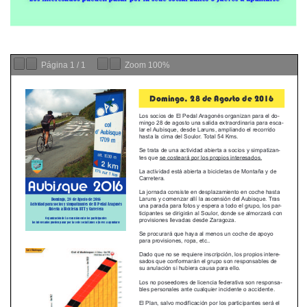
Página
1
/
1
Zoom
100%