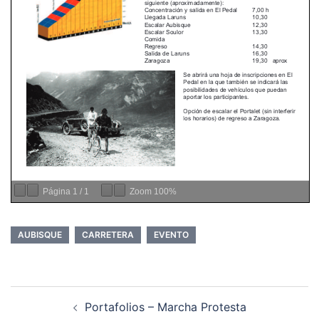
Página
1
/
1
Zoom
100%
AUBISQUE
CARRETERA
EVENTO
Navegación
Portafolios – Marcha Protesta
de