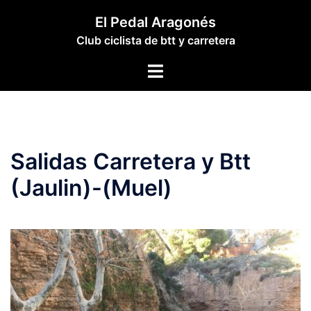
Saltar
El Pedal Aragonés
al
Club ciclista de btt y carretera
contenido
Alternar
menú
Salidas Carretera y Btt
(Jaulin)-(Muel)