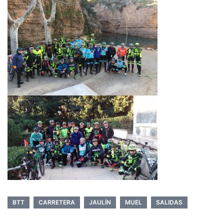
BTT
CARRETERA
JAULÍN
MUEL
SALIDAS