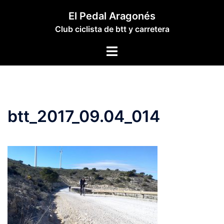
Saltar
El Pedal Aragonés
al
Club ciclista de btt y carretera
contenido
Alternar
menú
btt_2017_09.04_014