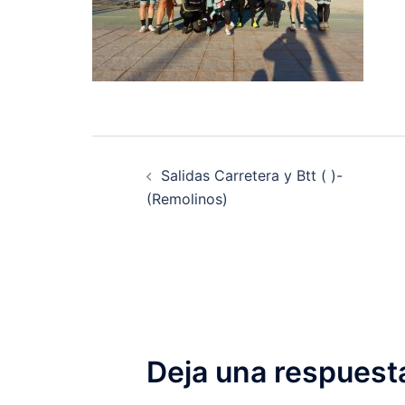
Navegación
Salidas Carretera y Btt ( )-
de
(Remolinos)
entradas
Deja una respuest