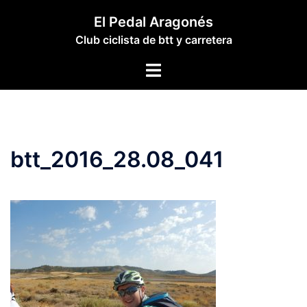
Saltar
El Pedal Aragonés
al
Club ciclista de btt y carretera
contenido
Alternar
menú
btt_2016_28.08_041