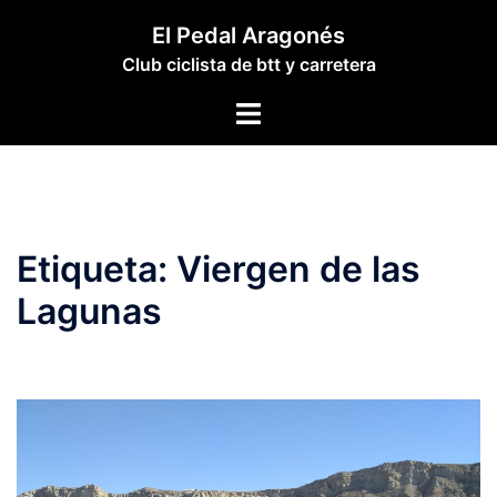
Saltar
El Pedal Aragonés
al
Club ciclista de btt y carretera
contenido
Alternar
menú
Etiqueta:
Viergen de las
Lagunas