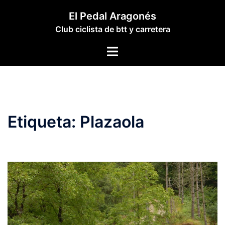
Saltar
El Pedal Aragonés
al
Club ciclista de btt y carretera
contenido
Alternar
menú
Etiqueta:
Plazaola