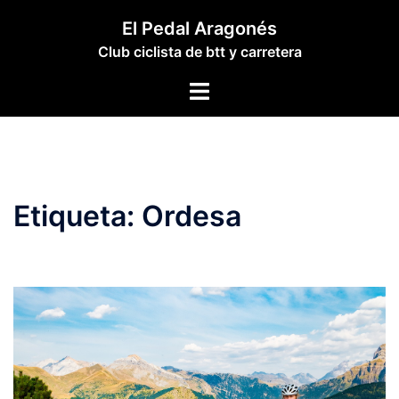
Saltar
El Pedal Aragonés
al
Club ciclista de btt y carretera
contenido
Alternar
menú
Etiqueta:
Ordesa