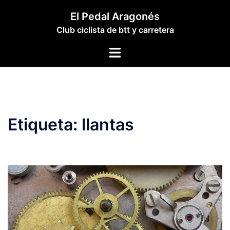
Saltar
El Pedal Aragonés
al
Club ciclista de btt y carretera
contenido
Alternar
menú
Etiqueta:
llantas