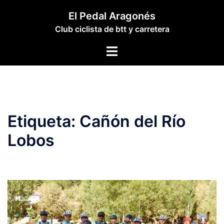
Saltar
El Pedal Aragonés
al
Club ciclista de btt y carretera
contenido
Alternar
menú
Etiqueta:
Cañón del Río
Lobos