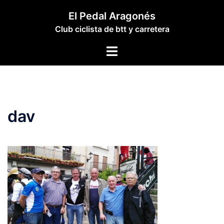
Saltar
El Pedal Aragonés
al
Club ciclista de btt y carretera
contenido
Alternar
menú
dav