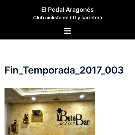
Saltar
El Pedal Aragonés
al
Club ciclista de btt y carretera
contenido
Alternar
menú
Fin_Temporada_2017_003