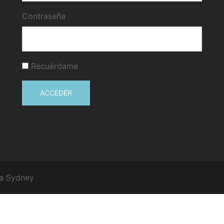
Contraseña
Recuérdame
ACCEDER
 a
Sydney