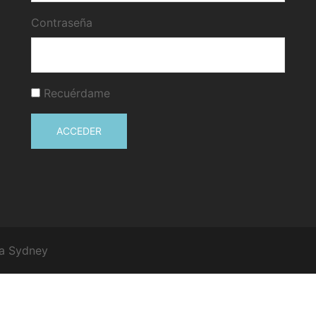
Contraseña
Recuérdame
ACCEDER
 a
Sydney