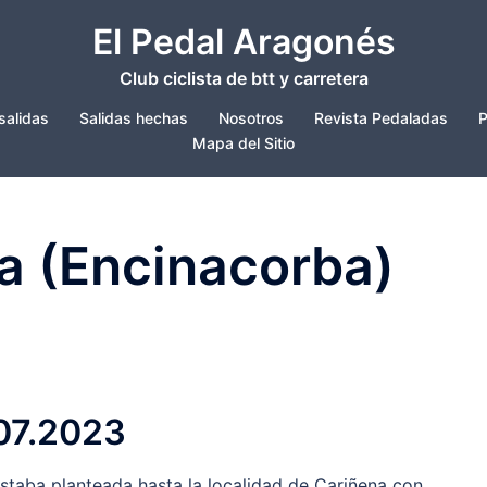
El Pedal Aragonés
Club ciclista de btt y carretera
salidas
Salidas hechas
Nosotros
Revista Pedaladas
P
Mapa del Sitio
ra (Encinacorba)
.07.2023
estaba planteada hasta la localidad de Cariñena con