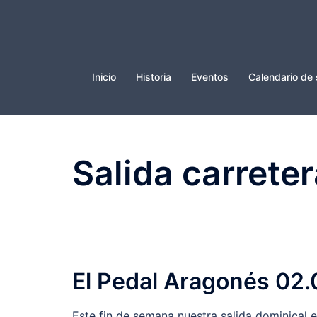
Saltar
al
contenido
Inicio
Historia
Eventos
Calendario de 
Salida carrete
El Pedal Aragonés 02
Este fin de semana nuestra salida dominical 