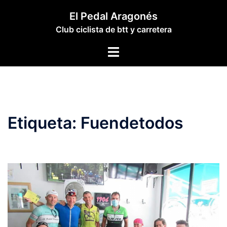
Saltar
El Pedal Aragonés
al
Club ciclista de btt y carretera
contenido
Alternar
menú
Etiqueta:
Fuendetodos