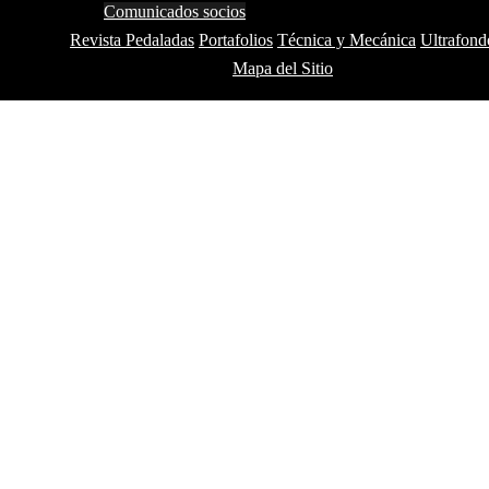
Comunicados socios
Revista Pedaladas
Portafolios
Técnica y Mecánica
Ultrafond
Mapa del Sitio