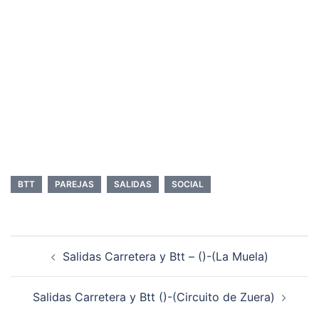
BTT
PAREJAS
SALIDAS
SOCIAL
Navegación
Salidas Carretera y Btt – ()-(La Muela)
de
entradas
Salidas Carretera y Btt ()-(Circuito de Zuera)