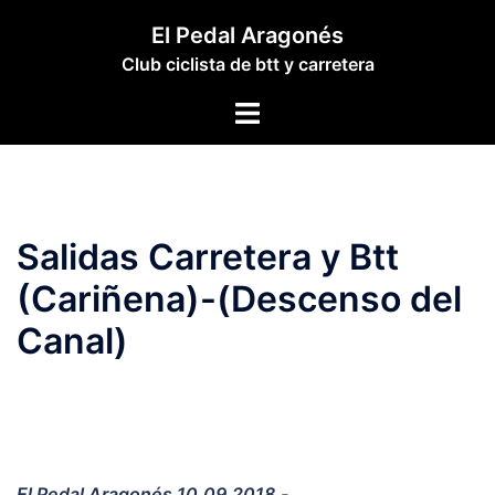
Saltar
El Pedal Aragonés
al
Club ciclista de btt y carretera
contenido
Alternar
menú
Salidas Carretera y Btt
(Cariñena)-(Descenso del
Canal)
El Pedal Aragonés 10.09.2018.-