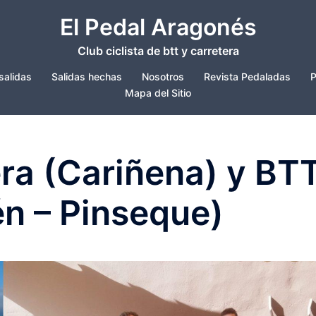
El Pedal Aragonés
Club ciclista de btt y carretera
salidas
Salidas hechas
Nosotros
Revista Pedaladas
P
Mapa del Sitio
era (Cariñena) y BT
én – Pinseque)