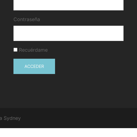
Contraseña
Recuérdame
ACCEDER
 a
Sydney