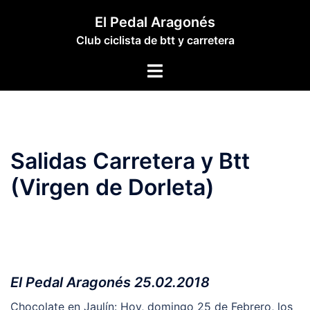
Saltar
El Pedal Aragonés
al
Club ciclista de btt y carretera
contenido
Alternar
menú
Salidas Carretera y Btt
(Virgen de Dorleta)
El Pedal Aragonés 25.02.2018
Chocolate en Jaulín: Hoy, domingo 25 de Febrero, los