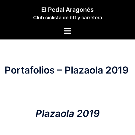
Saltar
El Pedal Aragonés
al
Club ciclista de btt y carretera
contenido
Alternar
menú
Portafolios – Plazaola 2019
Plazaola 2019