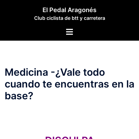
Saltar
El Pedal Aragonés
al
Club ciclista de btt y carretera
contenido
Alternar
menú
Medicina -¿Vale todo
cuando te encuentras en la
base?