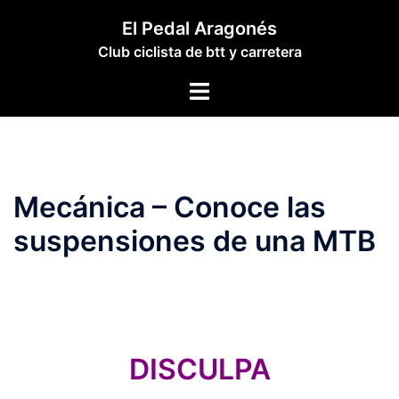
Saltar
El Pedal Aragonés
al
Club ciclista de btt y carretera
contenido
Alternar
menú
Mecánica – Conoce las
suspensiones de una MTB
DISCULPA