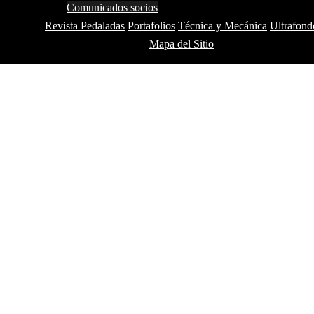
Comunicados socios
Revista Pedaladas
Portafolios
Técnica y Mecánica
Ultrafond
Mapa del Sitio